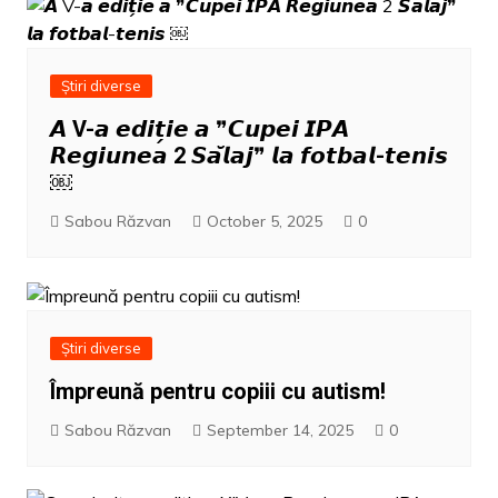
Știri diverse
𝘼 V-𝙖 𝙚𝙙𝙞𝙩̗𝙞𝙚 𝙖 ❞𝘾𝙪𝙥𝙚𝙞 𝙄𝙋𝘼
𝙍𝙚𝙜𝙞𝙪𝙣𝙚𝙖 2 𝙎𝙖̆𝙡𝙖𝙟❞ 𝙡𝙖 𝙛𝙤𝙩𝙗𝙖𝙡-𝙩𝙚𝙣𝙞𝙨
￼
Sabou Răzvan
October 5, 2025
0
Știri diverse
Împreună pentru copiii cu autism!
Sabou Răzvan
September 14, 2025
0