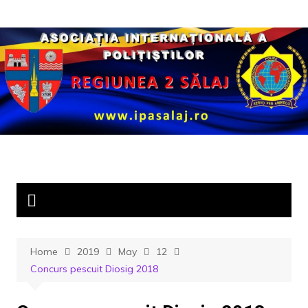
Skip
to
content
Home
2019
May
12
Concurs pescuit Diosig 2018