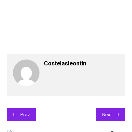
Costelasleontin
Post
Prev
Next
navigation