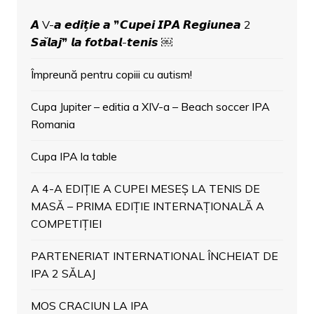
𝘼 V-𝙖 𝙚𝙙𝙞𝙩̗𝙞𝙚 𝙖 ❞𝘾𝙪𝙥𝙚𝙞 𝙄𝙋𝘼 𝙍𝙚𝙜𝙞𝙪𝙣𝙚𝙖 2
𝙎𝙖̆𝙡𝙖𝙟❞ 𝙡𝙖 𝙛𝙤𝙩𝙗𝙖𝙡-𝙩𝙚𝙣𝙞𝙨 ￼
Împreună pentru copiii cu autism!
Cupa Jupiter – editia a XIV-a – Beach soccer IPA
Romania
Cupa IPA la table
A 4-A EDIȚIE A CUPEI MESEȘ LA TENIS DE
MASĂ – PRIMA EDIȚIE INTERNAȚIONALĂ A
COMPETIȚIEI
PARTENERIAT INTERNATIONAL ÎNCHEIAT DE
IPA 2 SĂLAJ
MOS CRACIUN LA IPA