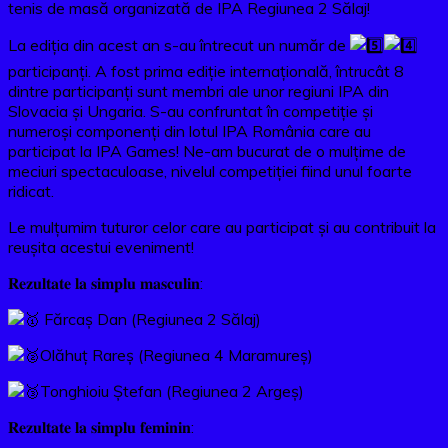
tenis de masă organizată de IPA Regiunea 2 Sălaj!
La ediția din acest an s-au întrecut un număr de
participanți. A fost prima ediție internațională, întrucât 8
dintre participanți sunt membri ale unor regiuni IPA din
Slovacia și Ungaria. S-au confruntat în competiție și
numeroși componenți din lotul IPA România care au
participat la IPA Games! Ne-am bucurat de o mulțime de
meciuri spectaculoase, nivelul competiției fiind unul foarte
ridicat.
Le mulțumim tuturor celor care au participat și au contribuit la
reușita acestui eveniment!
𝐑𝐞𝐳𝐮𝐥𝐭𝐚𝐭𝐞 𝐥𝐚 𝐬𝐢𝐦𝐩𝐥𝐮 𝐦𝐚𝐬𝐜𝐮𝐥𝐢𝐧:
Fărcaș Dan (Regiunea 2 Sălaj)
Olăhuț Rareș (Regiunea 4 Maramureș)
Tonghioiu Ștefan (Regiunea 2 Argeș)
𝐑𝐞𝐳𝐮𝐥𝐭𝐚𝐭𝐞 𝐥𝐚 𝐬𝐢𝐦𝐩𝐥𝐮 𝐟𝐞𝐦𝐢𝐧𝐢𝐧: