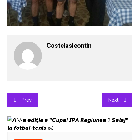
Costelasleontin
Post
Prev
Next
navigation