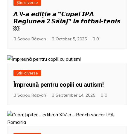
Știri diverse
𝘼 V-𝙖 𝙚𝙙𝙞𝙩̗𝙞𝙚 𝙖 ❞𝘾𝙪𝙥𝙚𝙞 𝙄𝙋𝘼
𝙍𝙚𝙜𝙞𝙪𝙣𝙚𝙖 2 𝙎𝙖̆𝙡𝙖𝙟❞ 𝙡𝙖 𝙛𝙤𝙩𝙗𝙖𝙡-𝙩𝙚𝙣𝙞𝙨
￼
Sabou Răzvan
October 5, 2025
0
Știri diverse
Împreună pentru copiii cu autism!
Sabou Răzvan
September 14, 2025
0