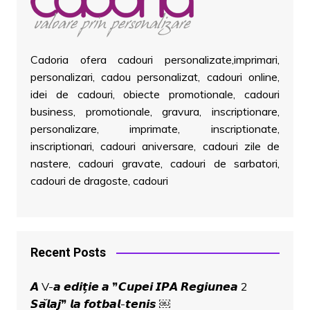
Cadoria ofera cadouri personalizate,imprimari,
personalizari, cadou personalizat, cadouri online,
idei de cadouri, obiecte promotionale, cadouri
business, promotionale, gravura, inscriptionare,
personalizare, imprimate, inscriptionate,
inscriptionari, cadouri aniversare, cadouri zile de
nastere, cadouri gravate, cadouri de sarbatori,
cadouri de dragoste, cadouri
Recent Posts
𝘼 V-𝙖 𝙚𝙙𝙞𝙩̗𝙞𝙚 𝙖 ❞𝘾𝙪𝙥𝙚𝙞 𝙄𝙋𝘼 𝙍𝙚𝙜𝙞𝙪𝙣𝙚𝙖 2
𝙎𝙖̆𝙡𝙖𝙟❞ 𝙡𝙖 𝙛𝙤𝙩𝙗𝙖𝙡-𝙩𝙚𝙣𝙞𝙨 ￼