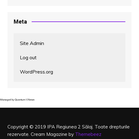
Meta
Site Admin
Log out
WordPress.org
Managed by
Quantum VXenon
Copyright © 2019 IPA Regiunea 2 Sălaj. Toate drepturile
rezervate.
Cream Magazine by
Themebeez