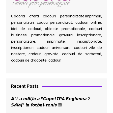
Cadoria ofera cadouri personalizate,imprimari,
personalizari, cadou personalizat, cadouri online,
idei de cadouri, obiecte promotionale, cadouri
business, promotionale, gravura, inscriptionare,
personalizare, imprimate, inscriptionate,
inscriptionari, cadouri aniversare, cadouri zile de
nastere, cadouri gravate, cadouri de sarbatori,
cadouri de dragoste, cadouri
Recent Posts
𝘼 V-𝙖 𝙚𝙙𝙞𝙩̗𝙞𝙚 𝙖 ❞𝘾𝙪𝙥𝙚𝙞 𝙄𝙋𝘼 𝙍𝙚𝙜𝙞𝙪𝙣𝙚𝙖 2
𝙎𝙖̆𝙡𝙖𝙟❞ 𝙡𝙖 𝙛𝙤𝙩𝙗𝙖𝙡-𝙩𝙚𝙣𝙞𝙨 ￼