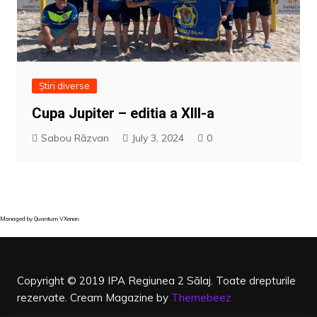
Știri diverse
Cupa Jupiter – editia a XIII-a
Sabou Răzvan
July 3, 2024
0
Managed by
Quantum VXenon
Copyright © 2019 IPA Regiunea 2 Sălaj. Toate drepturile
rezervate.
Cream Magazine by
Themebeez