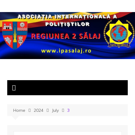
Skip
to
content
Home
2024
July
3