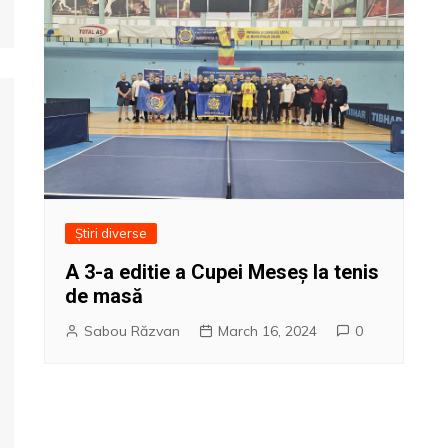
Știri diverse
A 3-a editie a Cupei Meseș la tenis
de masă
Sabou Răzvan
March 16, 2024
0