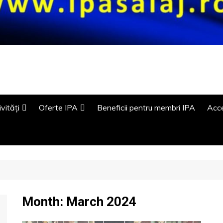
vități
Oferte IPA
Beneficii pentru membri IPA
Acce
ivități Regionale
Case IPA
toare.
Oferte telefonie IPA
ivități Internaționale
Alte oferte IPA
Month:
March 2024