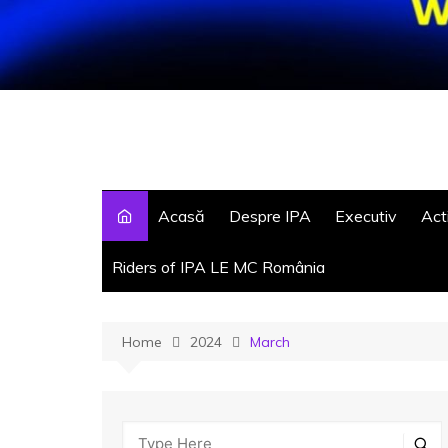
Acasă
Despre IPA
Executiv
Acti
Act
Riders of IPA LE MC România
Vii
Act
Home
2024
March