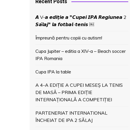
Recent Posts
𝘼 V-𝙖 𝙚𝙙𝙞𝙩̗𝙞𝙚 𝙖 ❞𝘾𝙪𝙥𝙚𝙞 𝙄𝙋𝘼 𝙍𝙚𝙜𝙞𝙪𝙣𝙚𝙖 2
𝙎𝙖̆𝙡𝙖𝙟❞ 𝙡𝙖 𝙛𝙤𝙩𝙗𝙖𝙡-𝙩𝙚𝙣𝙞𝙨 ￼
Împreună pentru copiii cu autism!
Cupa Jupiter – editia a XIV-a – Beach soccer
IPA Romania
Cupa IPA la table
A 4-A EDIȚIE A CUPEI MESEȘ LA TENIS
DE MASĂ – PRIMA EDIȚIE
INTERNAȚIONALĂ A COMPETIȚIEI
PARTENERIAT INTERNATIONAL
ÎNCHEIAT DE IPA 2 SĂLAJ